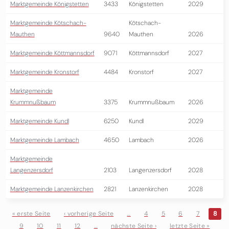
Marktgemeinde Königstetten
3433
Königstetten
2029
Marktgemeinde Kötschach-
Kötschach-
Mauthen
9640
Mauthen
2026
Marktgemeinde Köttmannsdorf
9071
Köttmannsdorf
2027
Marktgemeinde Kronstorf
4484
Kronstorf
2027
Marktgemeinde
Krummnußbaum
3375
Krummnußbaum
2026
Marktgemeinde Kundl
6250
Kundl
2029
Marktgemeinde Lambach
4650
Lambach
2026
Marktgemeinde
Langenzersdorf
2103
Langenzersdorf
2028
Marktgemeinde Lanzenkirchen
2821
Lanzenkirchen
2028
« erste Seite
‹ vorherige Seite
…
4
5
6
7
8
9
10
11
12
…
nächste Seite ›
letzte Seite »