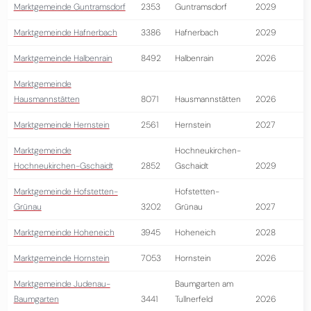
Marktgemeinde Guntramsdorf
2353
Guntramsdorf
2029
Marktgemeinde Hafnerbach
3386
Hafnerbach
2029
Marktgemeinde Halbenrain
8492
Halbenrain
2026
Marktgemeinde
Hausmannstätten
8071
Hausmannstätten
2026
Marktgemeinde Hernstein
2561
Hernstein
2027
Marktgemeinde
Hochneukirchen-
Hochneukirchen-Gschaidt
2852
Gschaidt
2029
Marktgemeinde Hofstetten-
Hofstetten-
Grünau
3202
Grünau
2027
Marktgemeinde Hoheneich
3945
Hoheneich
2028
Marktgemeinde Hornstein
7053
Hornstein
2026
Marktgemeinde Judenau-
Baumgarten am
Baumgarten
3441
Tullnerfeld
2026