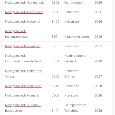
Marktgemeinde Guntramsdorf
2353
Guntramsdorf
2029
Marktgemeinde Hafnerbach
3386
Hafnerbach
2029
Marktgemeinde Halbenrain
8492
Halbenrain
2026
Marktgemeinde
Hausmannstätten
8071
Hausmannstätten
2026
Marktgemeinde Hernstein
2561
Hernstein
2027
Marktgemeinde
Hochneukirchen-
Hochneukirchen-Gschaidt
2852
Gschaidt
2029
Marktgemeinde Hofstetten-
Hofstetten-
Grünau
3202
Grünau
2027
Marktgemeinde Hoheneich
3945
Hoheneich
2028
Marktgemeinde Hornstein
7053
Hornstein
2026
Marktgemeinde Judenau-
Baumgarten am
Baumgarten
3441
Tullnerfeld
2026