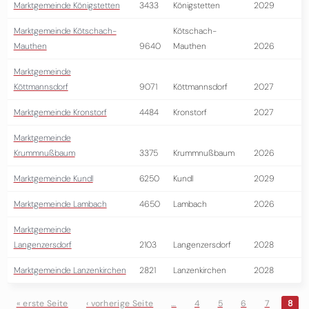
Marktgemeinde Königstetten
3433
Königstetten
2029
Marktgemeinde Kötschach-
Kötschach-
Mauthen
9640
Mauthen
2026
Marktgemeinde
Köttmannsdorf
9071
Köttmannsdorf
2027
Marktgemeinde Kronstorf
4484
Kronstorf
2027
Marktgemeinde
Krummnußbaum
3375
Krummnußbaum
2026
Marktgemeinde Kundl
6250
Kundl
2029
Marktgemeinde Lambach
4650
Lambach
2026
Marktgemeinde
Langenzersdorf
2103
Langenzersdorf
2028
Marktgemeinde Lanzenkirchen
2821
Lanzenkirchen
2028
« erste Seite
‹ vorherige Seite
…
4
5
6
7
8