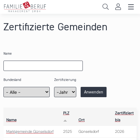
Direkt zum Inhalt
Unternehmen
Zertifizierte Gemeinden
Gemeinden
Hochschulen
Name
Persönliche Vereinbarkeit
Das sind wir
Bundesland
Zertifizierung
Zertifizierung
Jahr
Anwenden
News & Events
PLZ
Zertifiziert
Name
Ort
bis
Marktgemeinde Günselsdorf
2525
Günselsdorf
2026