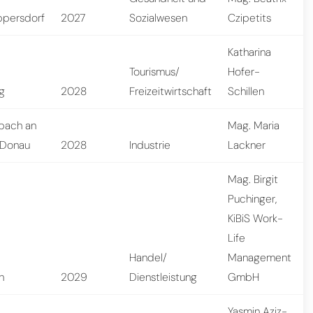
persdorf
2027
Sozialwesen
Czipetits
Katharina
Tourismus/
Hofer-
ig
2028
Freizeitwirtschaft
Schillen
bach an
Mag. Maria
 Donau
2028
Industrie
Lackner
Mag. Birgit
Puchinger,
KiBiS Work-
Life
Handel/
Management
n
2029
Dienstleistung
GmbH
Yasmin Aziz-