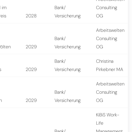
d im
Bank/
Consulting
reis
2028
Versicherung
OG
Arbeitswelten
Bank/
Consulting
Pölten
2029
Versicherung
OG
Bank/
Christina
s
2029
Versicherung
Pirkebner MA
Arbeitswelten
Bank/
Consulting
n
2029
Versicherung
OG
KiBiS Work-
Life
Bank/
Management