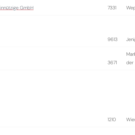
einnützige GmbH
7331
Wep
9613
Jen
Mar
3671
der
1210
Wie