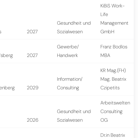
KiBiS Work-
Life
Gesundheit und
Management
s
2027
Sozialwesen
GmbH
Gewerbe/
Franz Bodlos
fsberg
2027
Handwerk
MBA
KR Mag.(FH)
Information/
Mag. Beatrix
enberg
2029
Consulting
Czipetits
Arbeitswelten
Gesundheit und
Consulting
n
2026
Sozialwesen
OG
Dr.in Beatrix