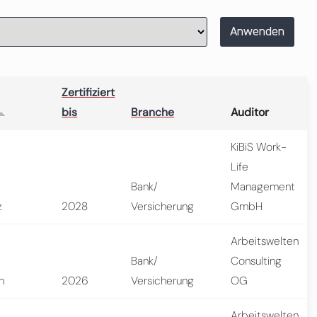
Anwenden
Zertifiziert
bis
Branche
Auditor
KiBiS Work-
Life
Bank/
Management
z
2028
Versicherung
GmbH
Arbeitswelten
Bank/
Consulting
n
2026
Versicherung
OG
Arbeitswelten