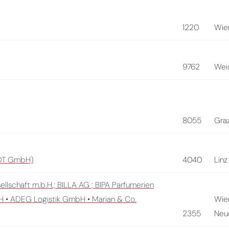
1220
Wie
9762
Wei
8055
Gra
NDT GmbH)
4040
Linz
llschaft m.b.H.; BILLA AG ; BIPA Parfumerien
 • ADEG Logistik GmbH • Marian & Co.
Wie
2355
Neu