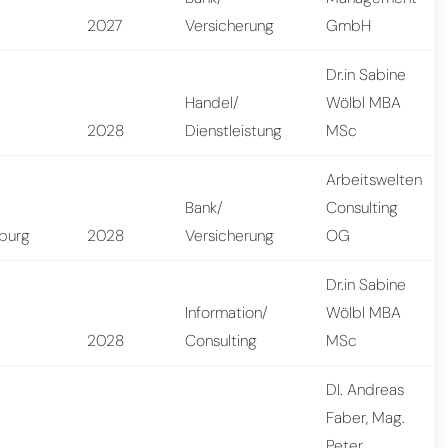
2027
Versicherung
GmbH
Dr.in Sabine
Handel/
Wölbl MBA
2028
Dienstleistung
MSc
Arbeitswelten
Bank/
Consulting
zburg
2028
Versicherung
OG
Dr.in Sabine
Information/
Wölbl MBA
2028
Consulting
MSc
DI. Andreas
Faber, Mag.
Peter