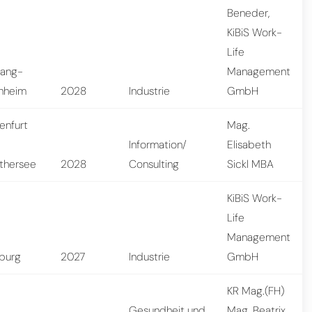
Beneder,
KiBiS Work-
Life
nang-
Management
hheim
2028
Industrie
GmbH
enfurt
Mag.
Information/
Elisabeth
thersee
2028
Consulting
Sickl MBA
KiBiS Work-
Life
Management
zburg
2027
Industrie
GmbH
KR Mag.(FH)
Gesundheit und
Mag. Beatrix