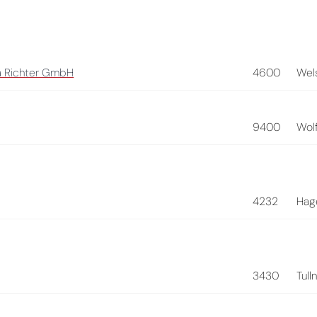
va Richter GmbH
4600
Wel
9400
Wol
4232
Hag
3430
Tull