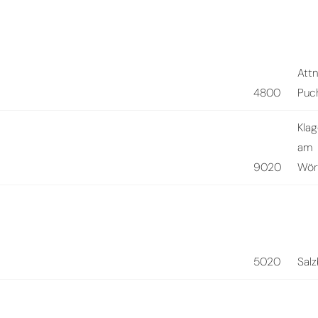
Att
4800
Puc
Klag
am
9020
Wör
5020
Sal