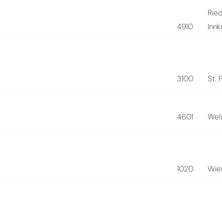
Rie
4910
Innk
3100
St. 
4601
Wel
1020
Wie