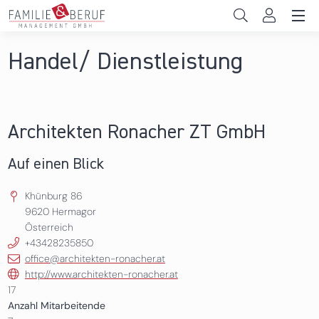
Direkt zum Inhalt
Unternehmen
Handel/ Dienstleistung
Gemeinden
Hochschulen
Architekten Ronacher ZT GmbH
Persönliche Vereinbarkeit
Auf einen Blick
Das sind wir
Khünburg 86
9620
Hermagor
News & Events
Österreich
+43428235850
office@architekten-ronacher.at
http://www.architekten-ronacher.at
17
Anzahl Mitarbeitende