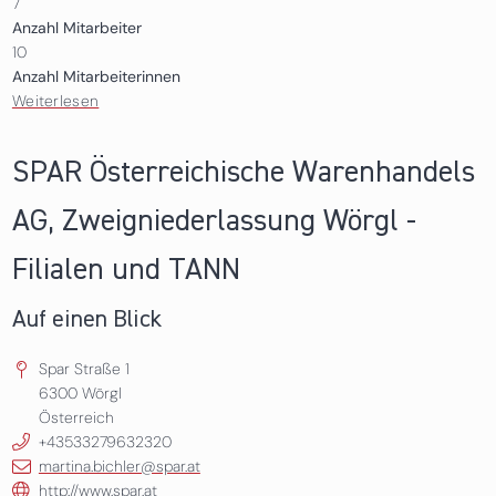
7
Anzahl Mitarbeiter
10
Anzahl Mitarbeiterinnen
Weiterlesen
über Architekten Ronacher ZT GmbH
SPAR Österreichische Warenhandels
AG, Zweigniederlassung Wörgl -
Filialen und TANN
Auf einen Blick
Spar Straße 1
6300
Wörgl
Österreich
+43533279632320
martina.bichler@spar.at
http://www.spar.at