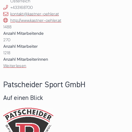
Österreich
+433168700
kontakt@kastner-oehler.at
http://www.kastner-oehler.at
1488
Anzahl Mitarbeitende
270
Anzahl Mitarbeiter
1218
Anzahl Mitarbeiterinnen
Weiterlesen
über Kastner & Öhler Mode GmbH, Gigasport GmbH
und K&Ö Service GmbH
Patscheider Sport GmbH
Auf einen Blick