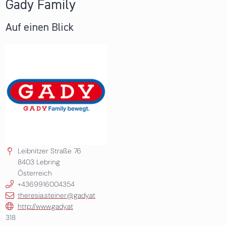
Gady Family
Auf einen Blick
Leibnitzer Straße 76
8403
Lebring
Österreich
+4369916004354
theresia.steiner@gady.at
http://www.gady.at
318