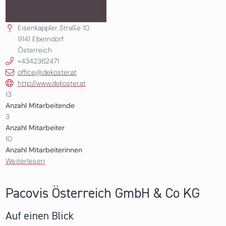
Eisenkappler Straße 10
9141
Eberndorf
Österreich
+4342362471
office@dekoster.at
http://www.dekoster.at
13
Anzahl Mitarbeitende
3
Anzahl Mitarbeiter
10
Anzahl Mitarbeiterinnen
Weiterlesen
über dekoster GmbH
Pacovis Österreich GmbH & Co KG
Auf einen Blick