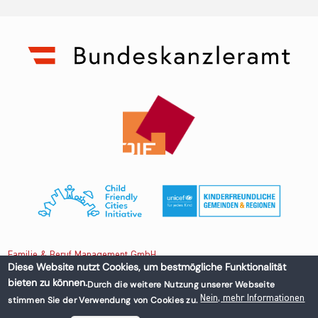
Familie & Beruf Management GmbH
Diese Website nutzt Cookies, um bestmögliche Funktionalität
bieten zu können.
Durch die weitere Nutzung unserer Webseite
Untere Donaustraße 13-15/3 1020 Wien, Austria
Nein, mehr Informationen
stimmen Sie der Verwendung von Cookies zu.
+43 1 218 50 70
office@familieundberuf.at