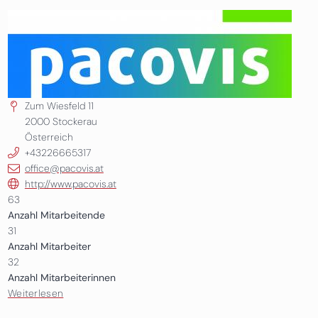
Zum Wiesfeld 11
2000
Stockerau
Österreich
+43226665317
office@pacovis.at
http://www.pacovis.at
63
Anzahl Mitarbeitende
31
Anzahl Mitarbeiter
32
Anzahl Mitarbeiterinnen
Weiterlesen
über Pacovis Österreich GmbH & Co KG