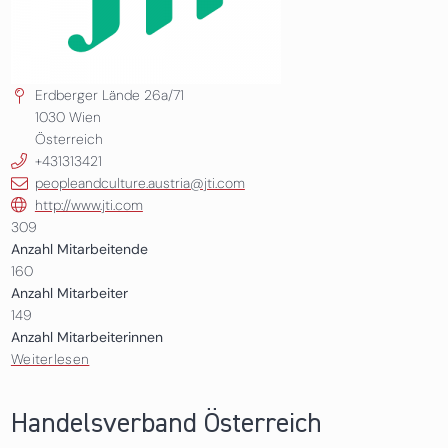
Erdberger Lände 26a/71
1030
Wien
Österreich
+431313421
peopleandculture.austria@jti.com
http://www.jti.com
309
Anzahl Mitarbeitende
160
Anzahl Mitarbeiter
149
Anzahl Mitarbeiterinnen
Weiterlesen
über JTI Austria GmbH, Austria Tabak GmbH, Ökolab
Gesellschaft für Umweltanalytik Gesellschaft m.b.H
Handelsverband Österreich