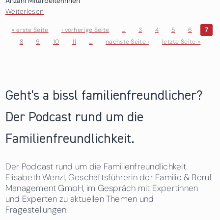
Anzahl Mitarbeiterinnen
Weiterlesen
über Marketagent.com online reSEARCH GmbH
« erste Seite
‹ vorherige Seite
…
3
4
5
6
7
8
9
10
11
…
nächste Seite ›
letzte Seite »
Seiten
Geht's a bissl familienfreundlicher?
Der Podcast rund um die
Familienfreundlichkeit.
Der Podcast rund um die Familienfreundlichkeit.
Elisabeth Wenzl, Geschäftsführerin der Familie & Beruf
Management GmbH, im Gespräch mit Expertinnen
und Experten zu aktuellen Themen und
Fragestellungen.