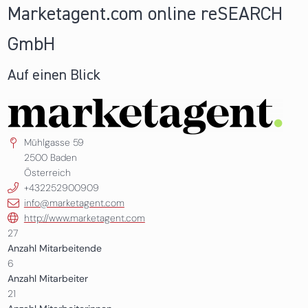
Marketagent.com online reSEARCH
GmbH
Auf einen Blick
Mühlgasse 59
2500
Baden
Österreich
+432252900909
info@marketagent.com
http://www.marketagent.com
27
Anzahl Mitarbeitende
6
Anzahl Mitarbeiter
21