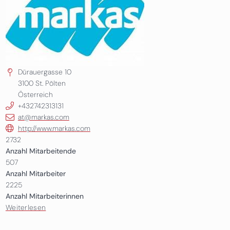
Dürauergasse 10
3100
St. Pölten
Österreich
+432742313131
at@markas.com
http://www.markas.com
2732
Anzahl Mitarbeitende
507
Anzahl Mitarbeiter
2225
Anzahl Mitarbeiterinnen
Weiterlesen
über Markas GmbH