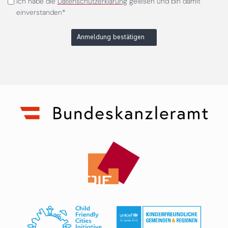
Ich habe die
Datenschutzerklärung
gelesen und bin damit
einverstanden*
Anmeldung bestätigen