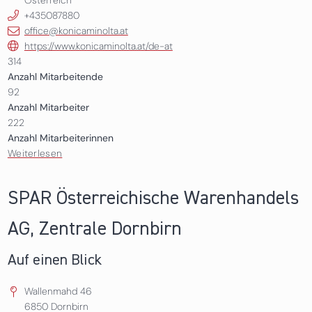
Österreich
+435087880
office@konicaminolta.at
https://www.konicaminolta.at/de-at
314
Anzahl Mitarbeitende
92
Anzahl Mitarbeiter
222
Anzahl Mitarbeiterinnen
Weiterlesen
über Konica Minolta Business Solutions Austria GmbH
SPAR Österreichische Warenhandels
AG, Zentrale Dornbirn
Auf einen Blick
Wallenmahd 46
6850
Dornbirn