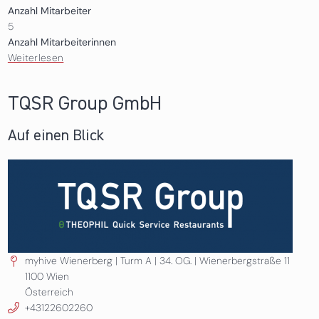
Anzahl Mitarbeiter
5
Anzahl Mitarbeiterinnen
Weiterlesen
über Handelsverband Österreich
TQSR Group GmbH
Auf einen Blick
myhive Wienerberg | Turm A | 34. OG. | Wienerbergstraße 11
1100
Wien
Österreich
+43122602260