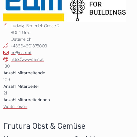
Ludwig-Benedek Gasse 2
8054
Graz
Österreich
+43664601375003
hr@eam.at
http://www.eam.at
130
Anzahl Mitarbeitende
109
Anzahl Mitarbeiter
21
Anzahl Mitarbeiterinnen
Weiterlesen
über EAM Systems GmbH
Frutura Obst & Gemüse