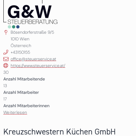
Bösendorferstraße 9/5
1010
Wien
Österreich
+43150155
office@steuerservice.at
https://www.steuerservice.at/
30
Anzahl Mitarbeitende
13
Anzahl Mitarbeiter
17
Anzahl Mitarbeiterinnen
Weiterlesen
über G & W Steuerberatungs GmbH
Kreuzschwestern Küchen GmbH