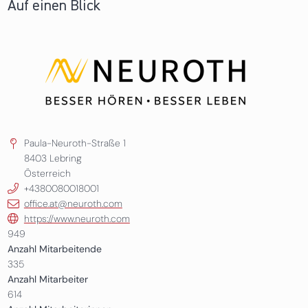
Auf einen Blick
Paula-Neuroth-Straße 1
8403
Lebring
Österreich
+4380080018001
office.at@neuroth.com
https://www.neuroth.com
949
Anzahl Mitarbeitende
335
Anzahl Mitarbeiter
614