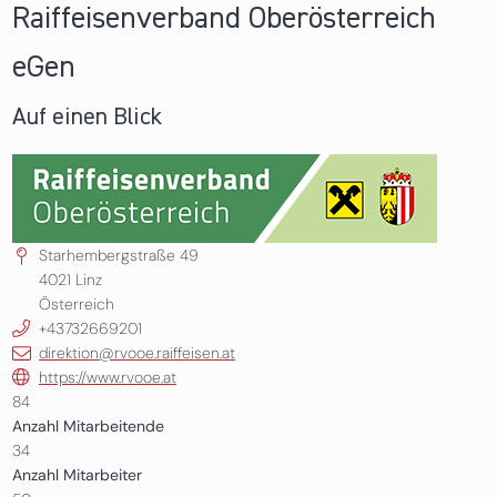
Raiffeisenverband Oberösterreich
eGen
Auf einen Blick
Starhembergstraße 49
4021
Linz
Österreich
+43732669201
direktion@rvooe.raiffeisen.at
https://www.rvooe.at
84
Anzahl Mitarbeitende
34
Anzahl Mitarbeiter