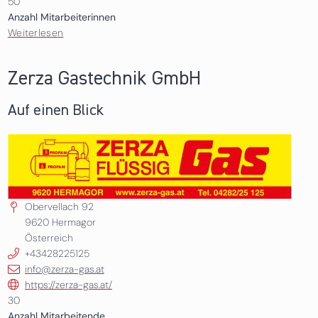
50
Anzahl Mitarbeiterinnen
Weiterlesen
über Raiffeisenverband Oberösterreich eGen
Zerza Gastechnik GmbH
Auf einen Blick
Obervellach 92
9620
Hermagor
Österreich
+43428225125
info@zerza-gas.at
https://zerza-gas.at/
30
Anzahl Mitarbeitende