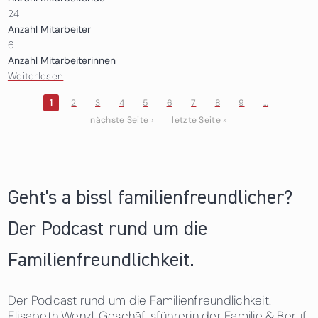
24
Anzahl Mitarbeiter
6
Anzahl Mitarbeiterinnen
Weiterlesen
über Zerza Gastechnik GmbH
1
2
3
4
5
6
7
8
9
…
nächste Seite ›
letzte Seite »
Seiten
Geht's a bissl familienfreundlicher?
Der Podcast rund um die
Familienfreundlichkeit.
Der Podcast rund um die Familienfreundlichkeit.
Elisabeth Wenzl, Geschäftsführerin der Familie & Beruf