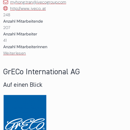
myhong.tran@ivecogroup.com
http://www. iveco. at
248
Anzahl Mitarbeitende
207
Anzahl Mitarbeiter
41
Anzahl Mitarbeiterinnen
Weiterlesen
über Iveco Austria Gesellschaft m.b.H
GrECo International AG
Auf einen Blick