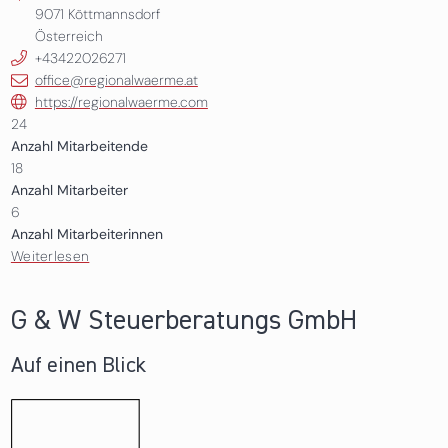
9071
Köttmannsdorf
Österreich
+43422026271
office@regionalwaerme.at
https://regionalwaerme.com
24
Anzahl Mitarbeitende
18
Anzahl Mitarbeiter
6
Anzahl Mitarbeiterinnen
Weiterlesen
über BC Regionalwärme Gruppe GmbH und BC
Regionalwärme Errichtung und Betrieb GmbH
G & W Steuerberatungs GmbH
Auf einen Blick