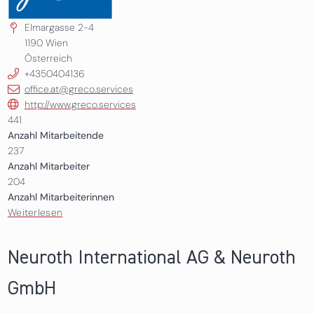
Elmargasse 2-4
1190
Wien
Österreich
+4350404136
office.at@greco.services
http://www.greco.services
441
Anzahl Mitarbeitende
237
Anzahl Mitarbeiter
204
Anzahl Mitarbeiterinnen
Weiterlesen
über GrECo International AG
Neuroth International AG & Neuroth
GmbH