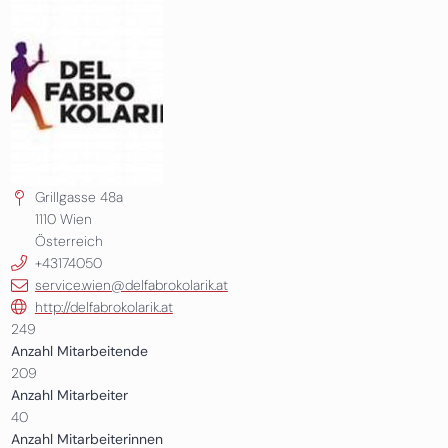
Grillgasse 48a
1110
Wien
Österreich
+43174050
service.wien@delfabrokolarik.at
http://delfabrokolarik.at
249
Anzahl Mitarbeitende
209
Anzahl Mitarbeiter
40
Anzahl Mitarbeiterinnen