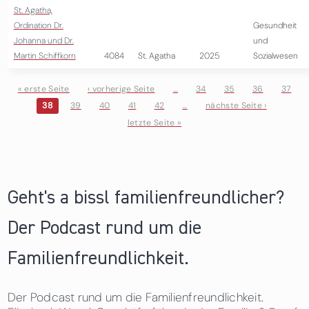
St. Agatha,
Ordination Dr.
Gesundheit
Johanna und Dr.
und
Martin Schiffkorn
4084
St. Agatha
2025
Sozialwesen
« erste Seite
‹ vorherige Seite
…
34
35
36
37
38
39
40
41
42
…
nächste Seite ›
Seiten
letzte Seite »
Geht's a bissl familienfreundlicher?
Der Podcast rund um die
Familienfreundlichkeit.
Der Podcast rund um die Familienfreundlichkeit.