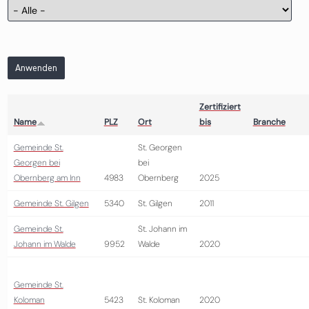
Anwenden
Zertifiziert
Name
PLZ
Ort
bis
Branche
Gemeinde St.
St. Georgen
Georgen bei
bei
Obernberg am Inn
4983
Obernberg
2025
Gemeinde St. Gilgen
5340
St. Gilgen
2011
Gemeinde St.
St. Johann im
Johann im Walde
9952
Walde
2020
Gemeinde St.
Koloman
5423
St. Koloman
2020