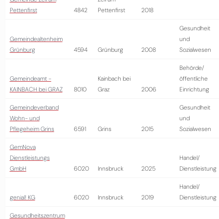
Pettenfirst
4842
Pettenfirst
2018
Gesundheit
Gemeindealtenheim
und
Grünburg
4594
Grünburg
2008
Sozialwesen
Behörde/
Gemeindeamt -
Kainbach bei
öffentliche
KAINBACH bei GRAZ
8010
Graz
2006
Einrichtung
Gemeindeverband
Gesundheit
Wohn- und
und
Pflegeheim Grins
6591
Grins
2015
Sozialwesen
GemNova
Dienstleistungs
Handel/
GmbH
6020
Innsbruck
2025
Dienstleistung
Handel/
genial! KG
6020
Innsbruck
2019
Dienstleistung
Gesundheitszentrum