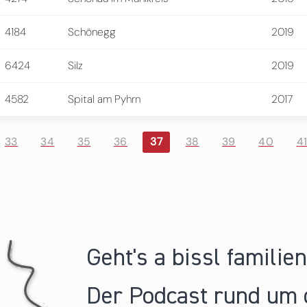
4184
Schönegg
2019
6424
Silz
2019
4582
Spital am Pyhrn
2017
33
34
35
36
37
38
39
40
4
Geht's a bissl familie
Der Podcast rund um 