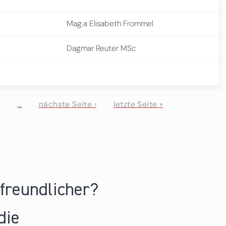
Mag.a Elisabeth Frommel
Dagmar Reuter MSc
1
…
nächste Seite ›
letzte Seite »
nfreundlicher?
die