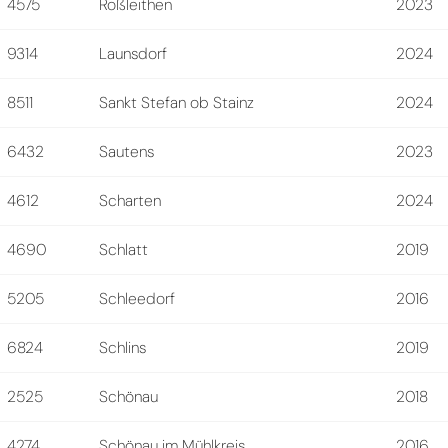
4575
Roßleithen
2023
9314
Launsdorf
2024
8511
Sankt Stefan ob Stainz
2024
6432
Sautens
2023
4612
Scharten
2024
4690
Schlatt
2019
5205
Schleedorf
2016
6824
Schlins
2019
2525
Schönau
2018
4274
Schönau im Mühlkreis
2016