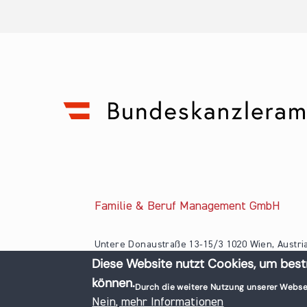
Familie & Beruf Management GmbH
Untere Donaustraße 13-15/3 1020 Wien, Austri
Diese Website nutzt Cookies, um best
+43 1 218 50 70
können.
office@familieundberuf.at
Durch die weitere Nutzung unserer Webse
© 2026 Familie und Beruf All rights reserved.
Nein, mehr Informationen