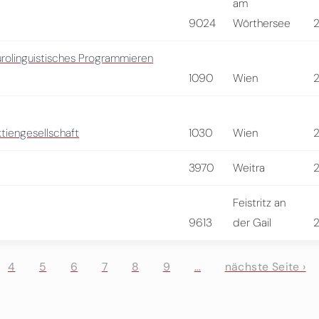
am
9024
Wörthersee
urolinguistisches Programmieren
1090
Wien
tiengesellschaft
1030
Wien
3970
Weitra
Feistritz an
9613
der Gail
4
5
6
7
8
9
…
nächste Seite ›