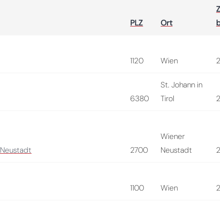
Z
PLZ
Ort
b
1120
Wien
St. Johann in
6380
Tirol
Wiener
 Neustadt
2700
Neustadt
1100
Wien