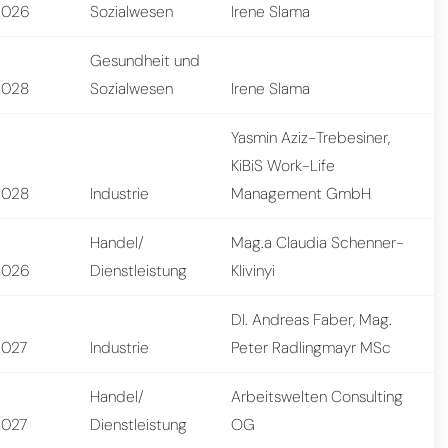
2026
Sozialwesen
Irene Slama
Gesundheit und
2028
Sozialwesen
Irene Slama
Yasmin Aziz-Trebesiner,
KiBiS Work-Life
2028
Industrie
Management GmbH
Handel/
Mag.a Claudia Schenner-
2026
Dienstleistung
Klivinyi
DI. Andreas Faber, Mag.
2027
Industrie
Peter Radlingmayr MSc
Handel/
Arbeitswelten Consulting
2027
Dienstleistung
OG