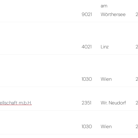
am
9021
Wörthersee
4021
Linz
1030
Wien
llschaft m.b.H.
2351
Wr. Neudorf
1030
Wien