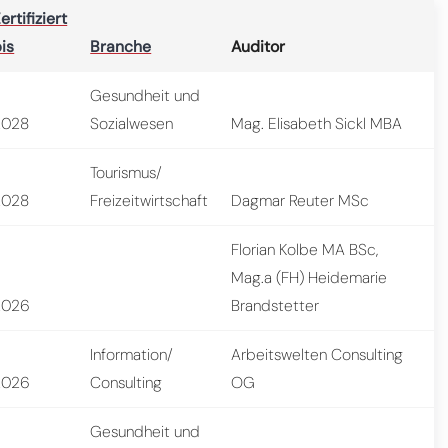
ertifiziert
is
Branche
Auditor
Gesundheit und
2028
Sozialwesen
Mag. Elisabeth Sickl MBA
Tourismus/
2028
Freizeitwirtschaft
Dagmar Reuter MSc
Florian Kolbe MA BSc,
Mag.a (FH) Heidemarie
2026
Brandstetter
Information/
Arbeitswelten Consulting
2026
Consulting
OG
Gesundheit und