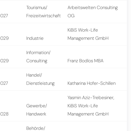
Tourismus/
Arbeitswelten Consulting
2027
Freizeitwirtschaft
OG
KiBiS Work-Life
2029
Industrie
Management GmbH
Information/
2029
Consulting
Franz Bodlos MBA
Handel/
2027
Dienstleistung
Katharina Hofer-Schillen
Yasmin Aziz-Trebesiner,
Gewerbe/
KiBiS Work-Life
2028
Handwerk
Management GmbH
Behörde/