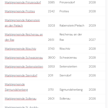
Marktgemeinde Prinzersdorf
3385
Prinzersdorf
2028
Marktgemeinde Prottes
2242
Prottes
2028
Marktgemeinde Rabenstein
an der Pielach
3203
Rabenstein/Pielach
2029
Marktgemeinde Reichenau an
Reichenau an der
der Rax
2651
Rax
2027
Marktgemeinde Röschitz
3743
Röschitz
2028
Marktgemeinde Schwarzenau
3900
Schwarzenau
2028
Marktgemeinde Seitenstetten
3353
Seitenstetten
2026
Marktgemeinde Sierndorf
2011
Sierndorf
2026
Marktgemeinde
Sigmundsherberg
3751
Sigmundsherberg
2028
Marktgemeinde Sollenau
2601
Sollenau
2026
Marktgemeinde St. Andrä-