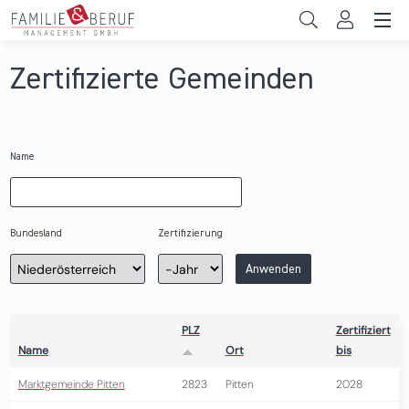
Direkt zum Inhalt
Unternehmen
Zertifizierte Gemeinden
Gemeinden
Hochschulen
Name
Persönliche Vereinbarkeit
Das sind wir
Bundesland
Zertifizierung
Zertifizierung
Jahr
Anwenden
News & Events
PLZ
Zertifiziert
Name
Ort
bis
Marktgemeinde Pitten
2823
Pitten
2028