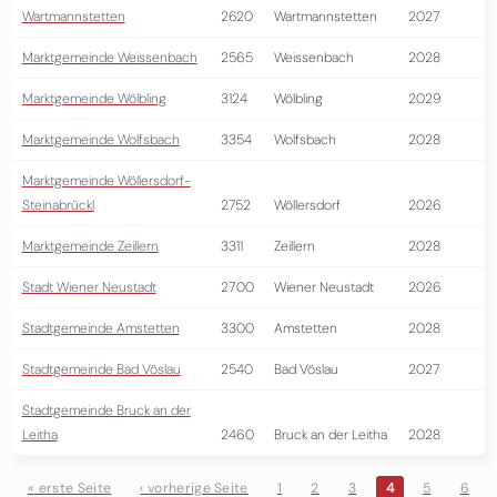
Wartmannstetten
2620
Wartmannstetten
2027
Marktgemeinde Weissenbach
2565
Weissenbach
2028
Marktgemeinde Wölbling
3124
Wölbling
2029
Marktgemeinde Wolfsbach
3354
Wolfsbach
2028
Marktgemeinde Wöllersdorf-
Steinabrückl
2752
Wöllersdorf
2026
Marktgemeinde Zeillern
3311
Zeillern
2028
Stadt Wiener Neustadt
2700
Wiener Neustadt
2026
Stadtgemeinde Amstetten
3300
Amstetten
2028
Stadtgemeinde Bad Vöslau
2540
Bad Vöslau
2027
Stadtgemeinde Bruck an der
Leitha
2460
Bruck an der Leitha
2028
« erste Seite
‹ vorherige Seite
1
2
3
4
5
6