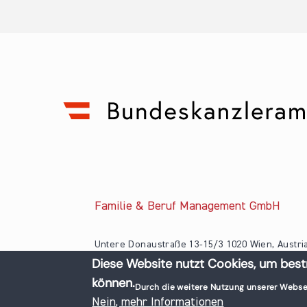
Familie & Beruf Management GmbH
Untere Donaustraße 13-15/3 1020 Wien, Austri
Diese Website nutzt Cookies, um best
+43 1 218 50 70
können.
office@familieundberuf.at
Durch die weitere Nutzung unserer Webse
© 2026 Familie und Beruf All rights reserved.
Nein, mehr Informationen