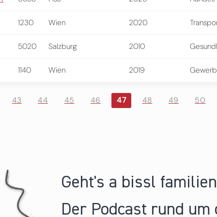
1230
Wien
2020
Transpo
5020
Salzburg
2010
Gesundh
1140
Wien
2019
Gewerb
43
44
45
46
47
48
49
50
Geht's a bissl familie
Der Podcast rund um 