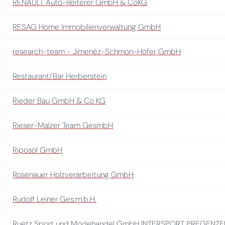
RENAULT Auto-Reiterer GmbH & CoKG
RESAG Home Immobilienverwaltung GmbH
research-team - Jimenéz-Schmon-Höfer GmbH
Restaurant/Bar Herberstein
Rieder Bau GmbH & Co KG
Rieser-Malzer Team GesmbH
Riposol GmbH
Rosenauer Holzverarbeitung GmbH
Rudolf Leiner Ges.m.b.H.
Ruetz Sport und Modehandel GmbH INTERSPORT PREGENZE