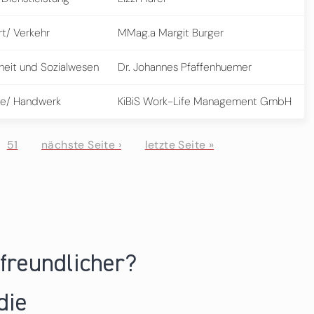
rt/ Verkehr
MMag.a Margit Burger
eit und Sozialwesen
Dr. Johannes Pfaffenhuemer
e/ Handwerk
KiBiS Work-Life Management GmbH
51
nächste Seite ›
letzte Seite »
nfreundlicher?
die