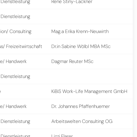
 Dienstleistung
Rene Stiny-Lackner
 Dienstleistung
ion/ Consulting
Mag.a Erika Krenn-Neuwirth
s/ Freizeitwirtschaft
Dr.in Sabine Wölbl MBA MSc
e/ Handwerk
Dagmar Reuter MSc
 Dienstleistung
e
KiBiS Work-Life Management GmbH
e/ Handwerk
Dr. Johannes Pfaffenhuemer
 Dienstleistung
Arbeitswelten Consulting OG
 Dienstleistung
Lizzi Flarer