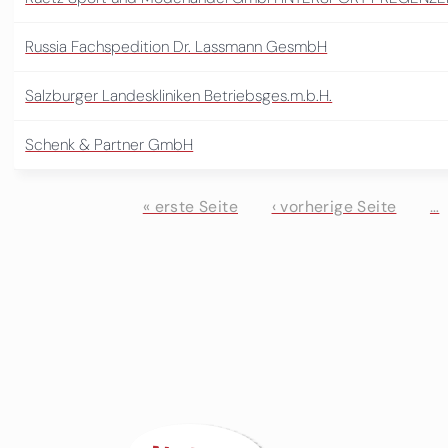
Russia Fachspedition Dr. Lassmann GesmbH
Salzburger Landeskliniken Betriebsges.m.b.H.
Schenk & Partner GmbH
« erste Seite
‹ vorherige Seite
…
Seiten