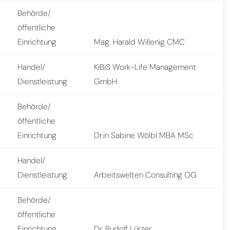
Behörde/
öffentliche
Einrichtung
Mag. Harald Willenig CMC
Handel/
KiBiS Work-Life Management
Dienstleistung
GmbH
Behörde/
öffentliche
Einrichtung
Dr.in Sabine Wölbl MBA MSc
Handel/
Dienstleistung
Arbeitswelten Consulting OG
Behörde/
öffentliche
Einrichtung
Dr. Rudolf Lürzer