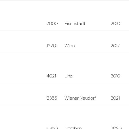
7000
Eisenstadt
2010
1220
Wien
2017
4021
Linz
2010
2355
Wiener Neudorf
2021
6850
Dornbirn
2020