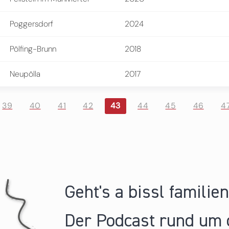
Poggersdorf
2024
Pölfing-Brunn
2018
Neupölla
2017
39
40
41
42
43
44
45
46
4
Geht's a bissl familie
Der Podcast rund um 