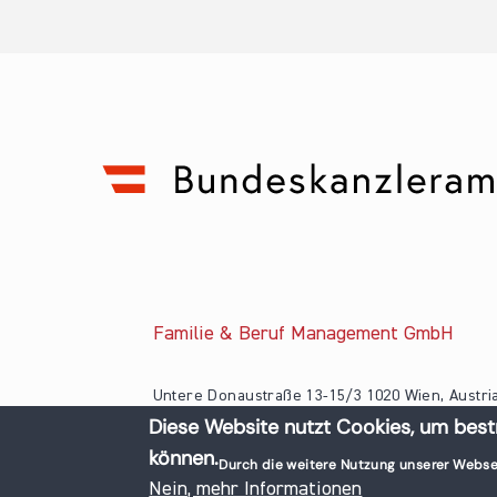
Familie & Beruf Management GmbH
Untere Donaustraße 13-15/3 1020 Wien, Austri
Diese Website nutzt Cookies, um best
+43 1 218 50 70
können.
office@familieundberuf.at
Durch die weitere Nutzung unserer Webse
© 2026 Familie und Beruf All rights reserved.
Nein, mehr Informationen