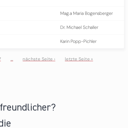
Mag.a Maria Bogensberger
Dr. Michael Schaller
Karin Popp-Pichler
7
…
nächste Seite ›
letzte Seite »
nfreundlicher?
die