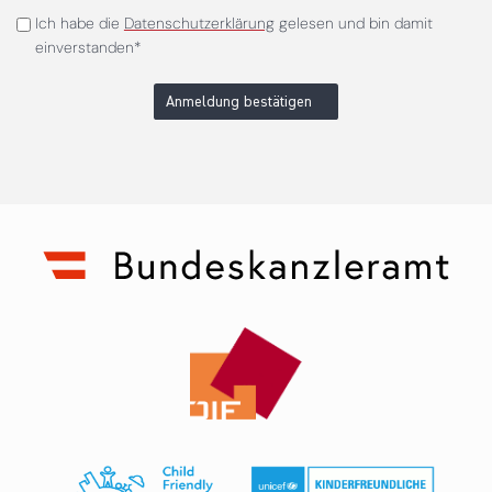
Ich habe die
Datenschutzerklärung
gelesen und bin damit
einverstanden*
Anmeldung bestätigen