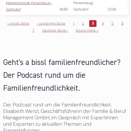
Marktgemeinde Persenbeug-
Persenbeug-
Gottsdorf
3680
Gottsdorf
2026
« erste Seite
‹ vorherige Seite
1
2
3
4
5
6
7
nächste Seite ›
letzte Seite »
Seiten
Geht's a bissl familienfreundlicher?
Der Podcast rund um die
Familienfreundlichkeit.
Der Podcast rund um die Familienfreundlichkeit.
Elisabeth Wenzl, Geschäftsführerin der Familie & Beruf
Management GmbH, im Gespräch mit Expertinnen
und Experten zu aktuellen Themen und
Fragestellungen.