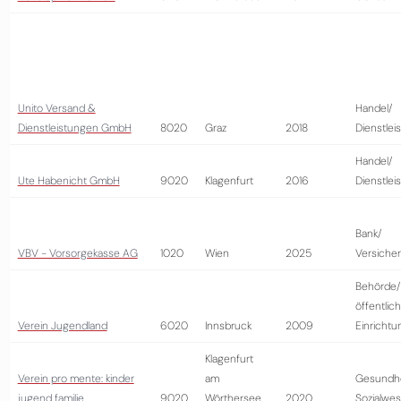
Unito Versand &
Handel/
Dienstleistungen GmbH
8020
Graz
2018
Dienstlei
Handel/
Ute Habenicht GmbH
9020
Klagenfurt
2016
Dienstlei
Bank/
VBV - Vorsorgekasse AG
1020
Wien
2025
Versiche
Behörde/
öffentlic
Verein Jugendland
6020
Innsbruck
2009
Einrichtu
Klagenfurt
Verein pro mente: kinder
am
Gesundhe
jugend familie
9020
Wörthersee
2020
Sozialwe