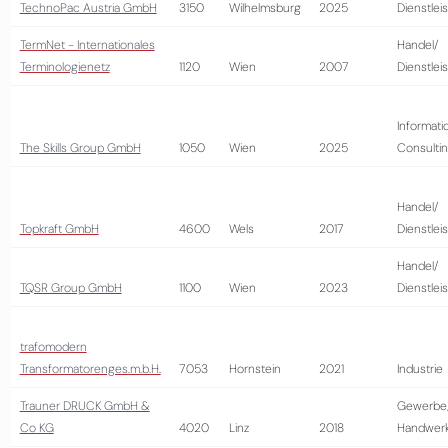
TechnoPac Austria GmbH
3150
Wilhelmsburg
2025
Dienstlei
TermNet - Internationales
Handel/
Terminologienetz
1120
Wien
2007
Dienstlei
Informati
The Skills Group GmbH
1050
Wien
2025
Consulti
Handel/
Topkraft GmbH
4600
Wels
2017
Dienstlei
Handel/
TQSR Group GmbH
1100
Wien
2023
Dienstlei
trafomodern
Transformatorenges.m.b.H.
7053
Hornstein
2021
Industrie
Trauner DRUCK GmbH &
Gewerbe
Co KG
4020
Linz
2018
Handwer