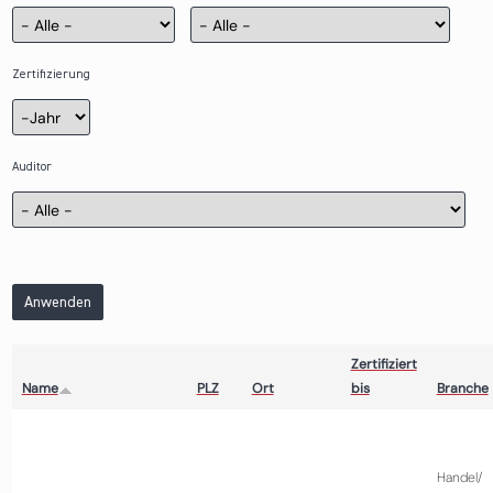
Zertifizierung
Zertifizierung
Jahr
Auditor
Anwenden
Zertifiziert
Name
PLZ
Ort
bis
Branche
Handel/