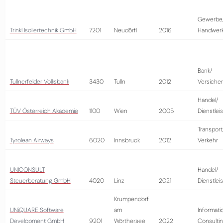
Gewerbe
Trinkl Isoliertechnik GmbH
7201
Neudörfl
2016
Handwer
Bank/
Tullnerfelder Volksbank
3430
Tulln
2012
Versiche
Handel/
TÜV Österreich Akademie
1100
Wien
2005
Dienstlei
Transport
Tyrolean Airways
6020
Innsbruck
2012
Verkehr
UNICONSULT
Handel/
Steuerberatung GmbH
4020
Linz
2021
Dienstlei
Krumpendorf
UNiQUARE Software
am
Informati
Development GmbH
9201
Wörthersee
2022
Consulti