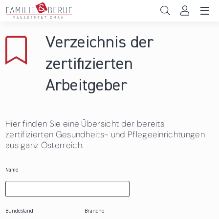
Direkt zum Inhalt
Unternehmen
Verzeichnis der
Gemeinden
zertifizierten
Hochschulen
Arbeitgeber
Persönliche Vereinbarkeit
Hier finden Sie eine Übersicht der bereits
Das sind wir
zertifizierten Gesundheits- und Pflegeeinrichtungen
aus ganz Österreich.
News & Events
Name
Bundesland
Branche