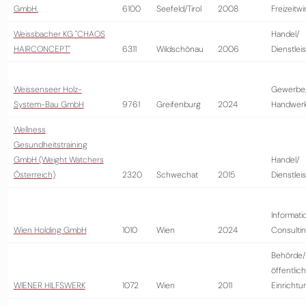
GmbH.
6100
Seefeld/Tirol
2008
Freizeitwi
Weissbacher KG "CHAOS
Handel/
HAIRCONCEPT"
6311
Wildschönau
2006
Dienstlei
Weissenseer Holz-
Gewerbe
System-Bau GmbH
9761
Greifenburg
2024
Handwer
Wellness
Gesundheitstraining
GmbH (Weight Watchers
Handel/
Österreich)
2320
Schwechat
2015
Dienstlei
Informati
Wien Holding GmbH
1010
Wien
2024
Consulti
Behörde/
öffentlic
WIENER HILFSWERK
1072
Wien
2011
Einrichtu