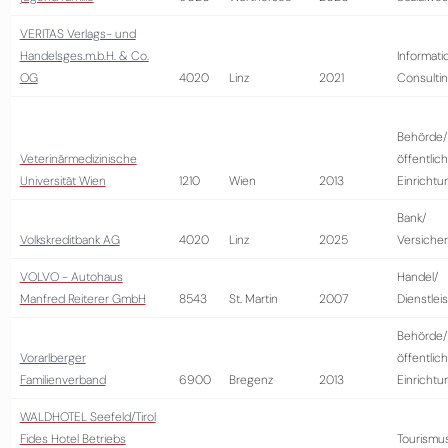
VERITAS Verlags- und
Handelsges.m.b.H. & Co.
Informati
OG
4020
Linz
2021
Consulti
Behörde/
Veterinärmedizinische
öffentlic
Universität Wien
1210
Wien
2013
Einrichtu
Bank/
Volkskreditbank AG
4020
Linz
2025
Versiche
VOLVO - Autohaus
Handel/
Manfred Reiterer GmbH
8543
St. Martin
2007
Dienstlei
Behörde/
Vorarlberger
öffentlic
Familienverband
6900
Bregenz
2013
Einrichtu
WALDHOTEL Seefeld/Tirol
Fides Hotel Betriebs
Tourismu